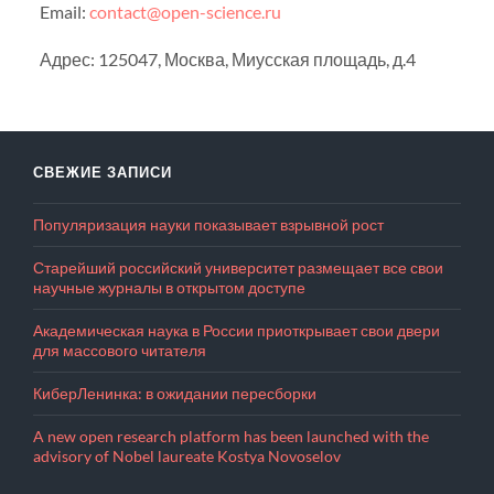
Email:
contact@open-science.ru
Адрес: 125047, Москва, Миусская площадь, д.4
СВЕЖИЕ ЗАПИСИ
Популяризация науки показывает взрывной рост
Старейший российский университет размещает все свои
научные журналы в открытом доступе
Академическая наука в России приоткрывает свои двери
для массового читателя
КиберЛенинка: в ожидании пересборки
A new open research platform has been launched with the
advisory of Nobel laureate Kostya Novoselov