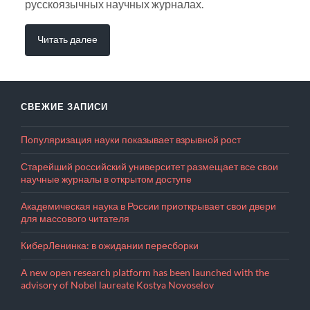
русскоязычных научных журналах.
Читать далее
СВЕЖИЕ ЗАПИСИ
Популяризация науки показывает взрывной рост
Старейший российский университет размещает все свои
научные журналы в открытом доступе
Академическая наука в России приоткрывает свои двери
для массового читателя
КиберЛенинка: в ожидании пересборки
A new open research platform has been launched with the
advisory of Nobel laureate Kostya Novoselov