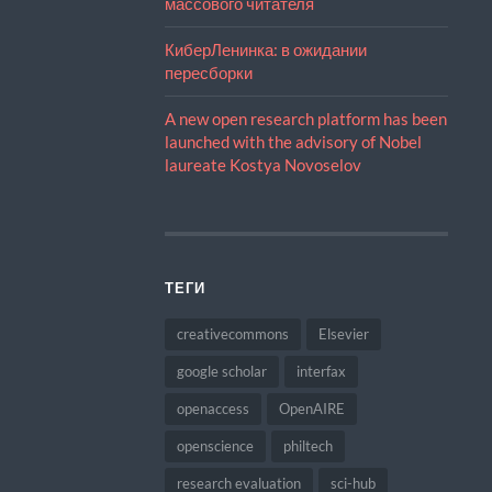
массового читателя
КиберЛенинка: в ожидании
пересборки
A new open research platform has been
launched with the advisory of Nobel
laureate Kostya Novoselov
ТЕГИ
creativecommons
Elsevier
google scholar
interfax
openaccess
OpenAIRE
openscience
philtech
research evaluation
sci-hub