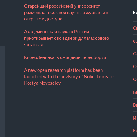
Старейший российский университет
размещает все свои научные журналы в
К
открытом доступе
C
Академическая наука в России
приоткрывает свои двери для массового
e
читателя
G
КиберЛенинка: в ожидании пересборки
O
A new open research platform has been
launched with the advisory of Nobel laureate
O
Kostya Novoselov
Б
В
И
К