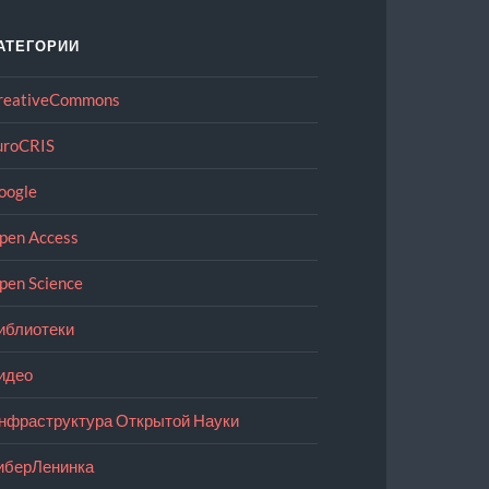
АТЕГОРИИ
reativeCommons
uroCRIS
oogle
pen Access
pen Science
иблиотеки
идео
нфраструктура Открытой Науки
иберЛенинка