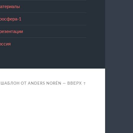
атериалы
оосфера-1
резентации
оссия
ШАБЛОН ОТ
ANDERS NORÉN
—
ВВЕРХ ↑