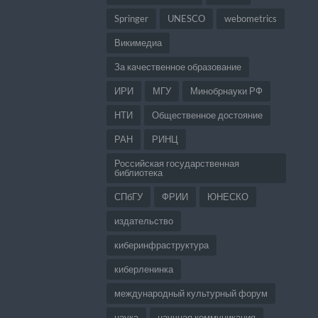
Springer
UNESCO
webometrics
Викимедиа
За качественное образование
ИРИ
МГУ
Минобрнауки РФ
НТИ
Общественное достояние
РАН
РИНЦ
Российская государственная
библиотека
СПбГУ
ФРИИ
ЮНЕСКО
издательство
киберинфраструктура
киберленинка
международный культурный форум
наука
научная коммуникация