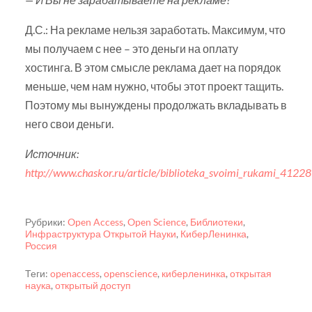
Д.С.: На рекламе нельзя заработать. Максимум, что
мы получаем с нее – это деньги на оплату
хостинга. В этом смысле реклама дает на порядок
меньше, чем нам нужно, чтобы этот проект тащить.
Поэтому мы вынуждены продолжать вкладывать в
него свои деньги.
Источник:
http://www.chaskor.ru/article/biblioteka_svoimi_rukami_41228
Рубрики:
Open Access
,
Open Science
,
Библиотеки
,
Инфраструктура Открытой Науки
,
КиберЛенинка
,
Россия
Теги:
openaccess
,
openscience
,
киберленинка
,
открытая
наука
,
открытый доступ