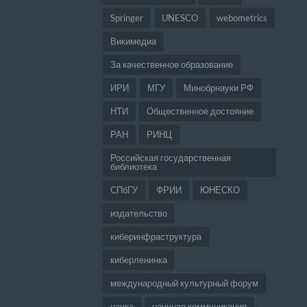
Springer
UNESCO
webometrics
Викимедиа
За качественное образование
ИРИ
МГУ
Минобрнауки РФ
НТИ
Общественное достояние
РАН
РИНЦ
Российская государственная
библиотека
СПбГУ
ФРИИ
ЮНЕСКО
издательство
киберинфраструктура
киберленинка
международный культурный форум
наука
научная коммуникация