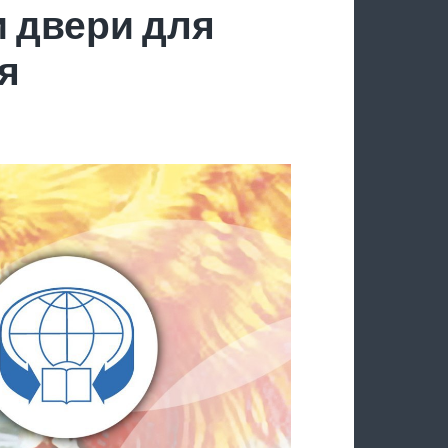
 двери для
я