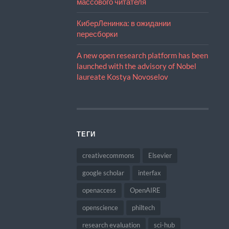
массового читателя
КиберЛенинка: в ожидании
пересборки
A new open research platform has been
launched with the advisory of Nobel
laureate Kostya Novoselov
ТЕГИ
creativecommons
Elsevier
google scholar
interfax
openaccess
OpenAIRE
openscience
philtech
research evaluation
sci-hub