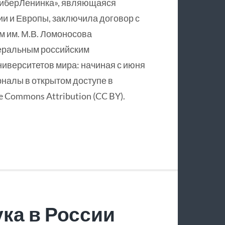
КиберЛенинка», являющаяся
и и Европы, заключила договор с
 им. М.В. Ломоносова
еральным российским
ниверситетов мира: начиная с июня
рналы в открытом доступе в
 Commons Attribution (CC BY).
ка в России