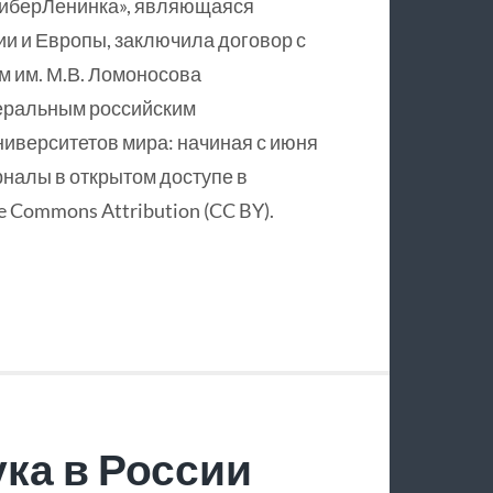
КиберЛенинка», являющаяся
и и Европы, заключила договор с
 им. М.В. Ломоносова
еральным российским
ниверситетов мира: начиная с июня
рналы в открытом доступе в
 Commons Attribution (CC BY).
ка в России