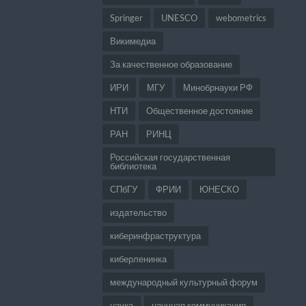
Springer
UNESCO
webometrics
Викимедиа
За качественное образование
ИРИ
МГУ
Минобрнауки РФ
НТИ
Общественное достояние
РАН
РИНЦ
Российская государственная
библиотека
СПбГУ
ФРИИ
ЮНЕСКО
издательство
киберинфраструктура
киберленинка
международный культурный форум
наука
научная коммуникация