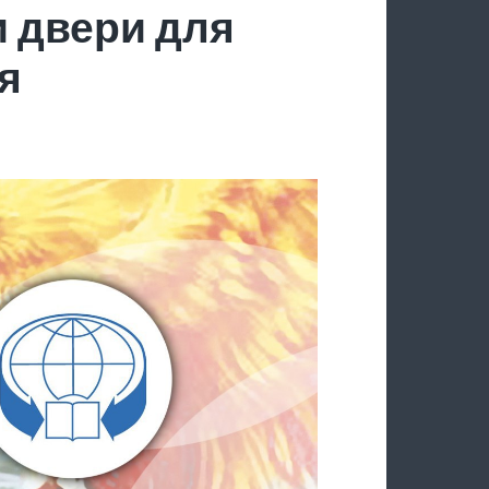
 двери для
я