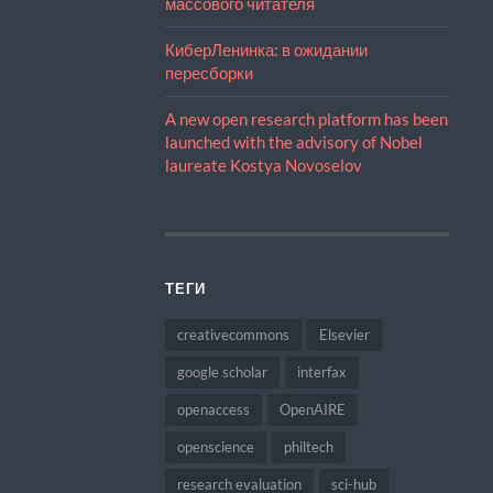
массового читателя
КиберЛенинка: в ожидании
пересборки
A new open research platform has been
launched with the advisory of Nobel
laureate Kostya Novoselov
ТЕГИ
creativecommons
Elsevier
google scholar
interfax
openaccess
OpenAIRE
openscience
philtech
research evaluation
sci-hub