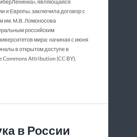
КиберЛенинка», являющаяся
и и Европы, заключила договор с
 им. М.В. Ломоносова
еральным российским
ниверситетов мира: начиная с июня
рналы в открытом доступе в
 Commons Attribution (CC BY).
ка в России