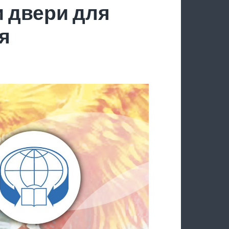
 двери для
я