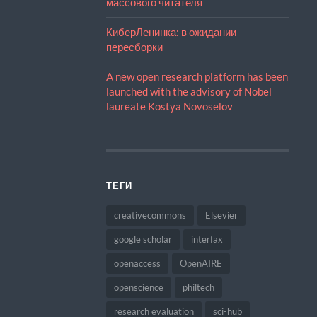
массового читателя
КиберЛенинка: в ожидании
пересборки
A new open research platform has been
launched with the advisory of Nobel
laureate Kostya Novoselov
ТЕГИ
creativecommons
Elsevier
google scholar
interfax
openaccess
OpenAIRE
openscience
philtech
research evaluation
sci-hub