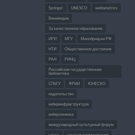
Springer
UNESCO
webometrics
Викимедиа
За качественное образование
ИРИ
МГУ
Минобрнауки РФ
НТИ
Общественное достояние
РАН
РИНЦ
Российская государственная
библиотека
СПбГУ
ФРИИ
ЮНЕСКО
издательство
киберинфраструктура
киберленинка
международный культурный форум
наука
научная коммуникация