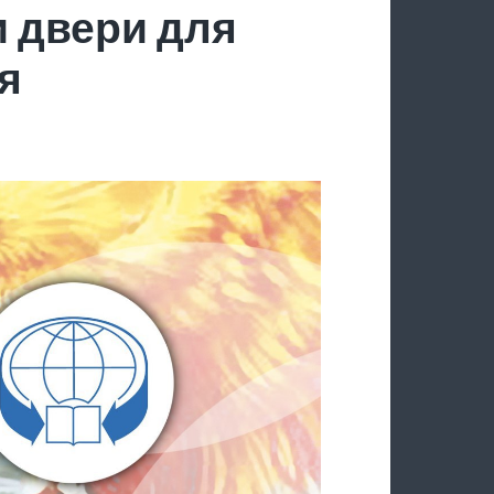
 двери для
я