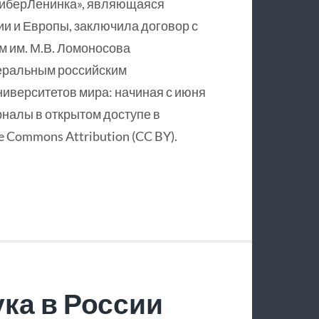
КиберЛенинка», являющаяся
и и Европы, заключила договор с
 им. М.В. Ломоносова
еральным российским
ниверситетов мира: начиная с июня
рналы в открытом доступе в
 Commons Attribution (CC BY).
ка в России