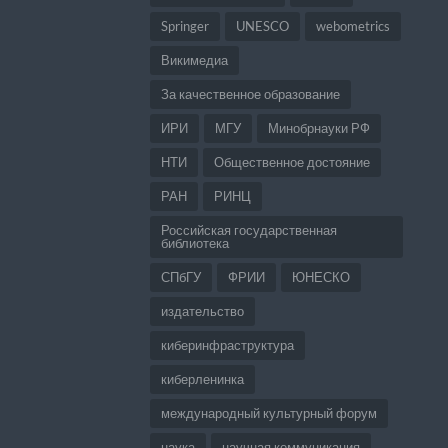
Springer
UNESCO
webometrics
Викимедиа
За качественное образование
ИРИ
МГУ
Минобрнауки РФ
НТИ
Общественное достояние
РАН
РИНЦ
Российская государственная
библиотека
СПбГУ
ФРИИ
ЮНЕСКО
издательство
киберинфраструктура
киберленинка
международный культурный форум
наука
научная коммуникация