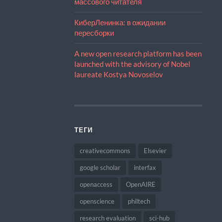
массового читателя
КиберЛенинка: в ожидании
пересборки
A new open research platform has been
launched with the advisory of Nobel
laureate Kostya Novoselov
ТЕГИ
creativecommons
Elsevier
google scholar
interfax
openaccess
OpenAIRE
openscience
philtech
research evaluation
sci-hub