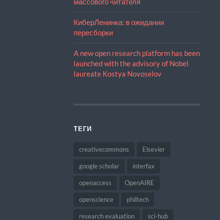
массового читателя
КиберЛенинка: в ожидании
пересборки
A new open research platform has been
launched with the advisory of Nobel
laureate Kostya Novoselov
ТЕГИ
creativecommons
Elsevier
google scholar
interfax
openaccess
OpenAIRE
openscience
philtech
research evaluation
sci-hub