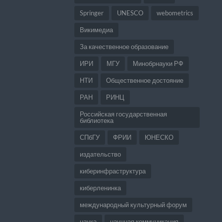
Springer
UNESCO
webometrics
Викимедиа
За качественное образование
ИРИ
МГУ
Минобрнауки РФ
НТИ
Общественное достояние
РАН
РИНЦ
Российская государственная
библиотека
СПбГУ
ФРИИ
ЮНЕСКО
издательство
киберинфраструктура
киберленинка
международный культурный форум
наука
научная коммуникация