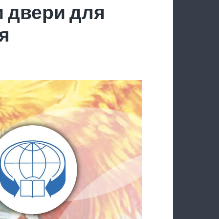
 двери для
я