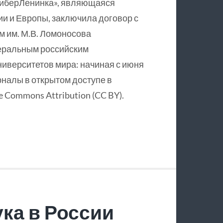
КиберЛенинка», являющаяся
и и Европы, заключила договор с
 им. М.В. Ломоносова
еральным российским
ниверситетов мира: начиная с июня
рналы в открытом доступе в
 Commons Attribution (CC BY).
ка в России