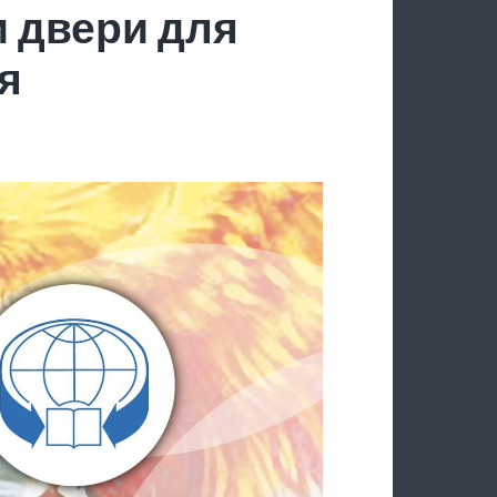
 двери для
я