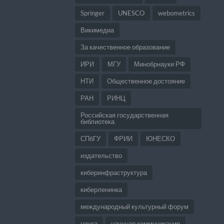
Springer
UNESCO
webometrics
Викимедиа
За качественное образование
ИРИ
МГУ
Минобрнауки РФ
НТИ
Общественное достояние
РАН
РИНЦ
Российская государственная
библиотека
СПбГУ
ФРИИ
ЮНЕСКО
издательство
киберинфраструктура
киберленинка
международный культурный форум
наука
научная коммуникация