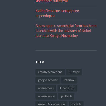
массового читателя
КиберЛенинка: в ожидании
пересборки
A new open research platform has been
launched with the advisory of Nobel
laureate Kostya Novoselov
ТЕГИ
creativecommons
Elsevier
google scholar
interfax
openaccess
OpenAIRE
openscience
philtech
research evaluation
sci-hub