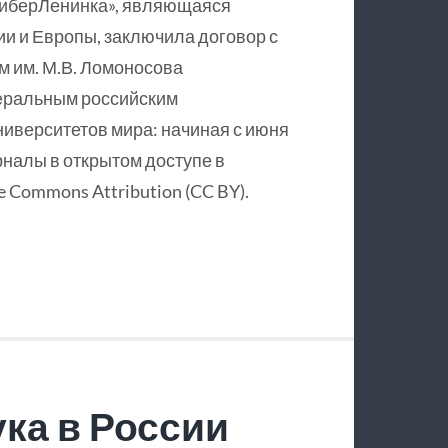
КиберЛенинка», являющаяся
и и Европы, заключила договор с
 им. М.В. Ломоносова
еральным российским
ниверситетов мира: начиная с июня
рналы в открытом доступе в
 Commons Attribution (CC BY).
ка в России