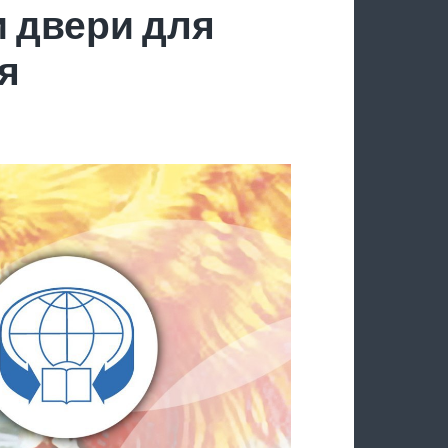
 двери для
я