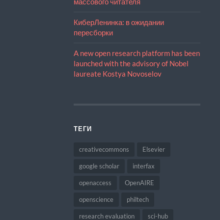
массового читателя
КиберЛенинка: в ожидании
пересборки
A new open research platform has been
launched with the advisory of Nobel
laureate Kostya Novoselov
ТЕГИ
creativecommons
Elsevier
google scholar
interfax
openaccess
OpenAIRE
openscience
philtech
research evaluation
sci-hub