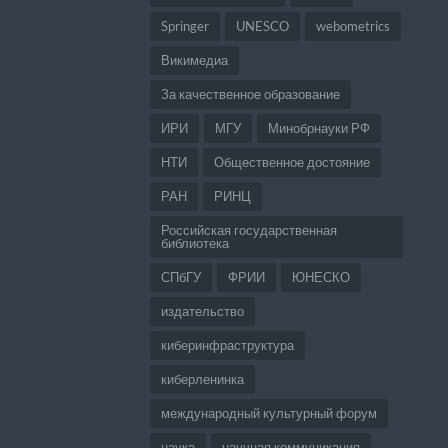
Springer
UNESCO
webometrics
Викимедиа
За качественное образование
ИРИ
МГУ
Минобрнауки РФ
НТИ
Общественное достояние
РАН
РИНЦ
Российская государственная
библиотека
СПбГУ
ФРИИ
ЮНЕСКО
издательство
киберинфраструктура
киберленинка
международный культурный форум
наука
научная коммуникация