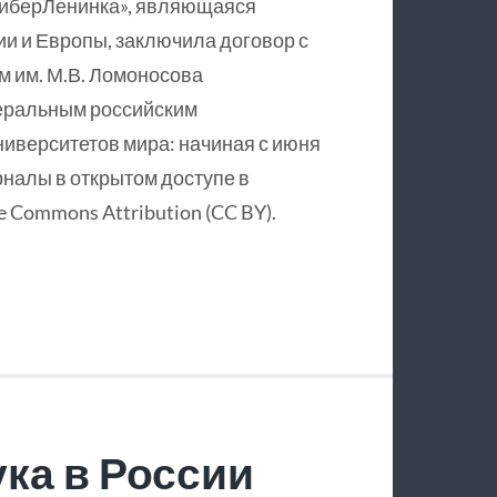
КиберЛенинка», являющаяся
и и Европы, заключила договор с
 им. М.В. Ломоносова
еральным российским
ниверситетов мира: начиная с июня
рналы в открытом доступе в
 Commons Attribution (CC BY).
ка в России