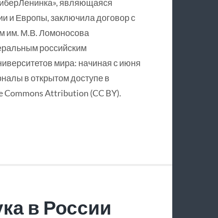
КиберЛенинка», являющаяся
и и Европы, заключила договор с
 им. М.В. Ломоносова
еральным российским
ниверситетов мира: начиная с июня
рналы в открытом доступе в
 Commons Attribution (CC BY).
ка в России