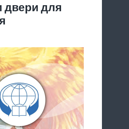
 двери для
я