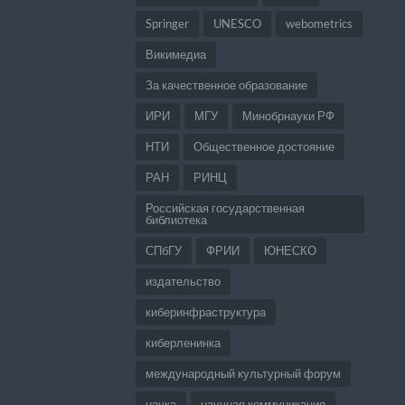
Springer
UNESCO
webometrics
Викимедиа
За качественное образование
ИРИ
МГУ
Минобрнауки РФ
НТИ
Общественное достояние
РАН
РИНЦ
Российская государственная
библиотека
СПбГУ
ФРИИ
ЮНЕСКО
издательство
киберинфраструктура
киберленинка
международный культурный форум
наука
научная коммуникация