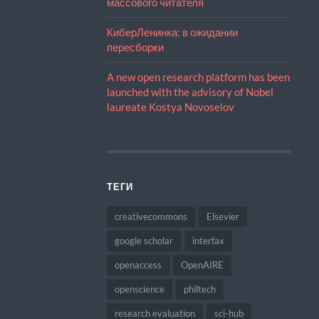
массового читателя
КиберЛенинка: в ожидании
пересборки
A new open research platform has been
launched with the advisory of Nobel
laureate Kostya Novoselov
ТЕГИ
creativecommons
Elsevier
google scholar
interfax
openaccess
OpenAIRE
openscience
philtech
research evaluation
sci-hub