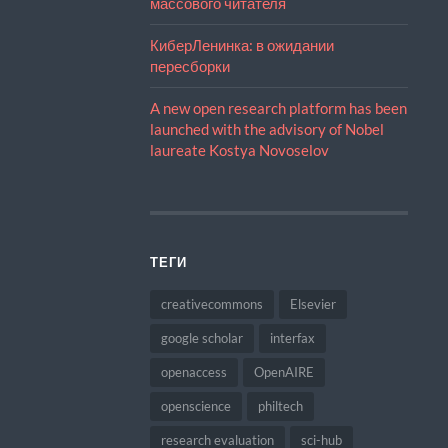
массового читателя
КиберЛенинка: в ожидании
пересборки
A new open research platform has been
launched with the advisory of Nobel
laureate Kostya Novoselov
ТЕГИ
creativecommons
Elsevier
google scholar
interfax
openaccess
OpenAIRE
openscience
philtech
research evaluation
sci-hub