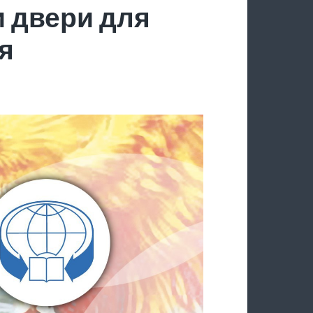
 двери для
я