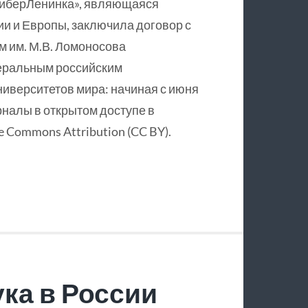
КиберЛенинка», являющаяся
и и Европы, заключила договор с
 им. М.В. Ломоносова
еральным российским
ниверситетов мира: начиная с июня
рналы в открытом доступе в
 Commons Attribution (CC BY).
ка в России