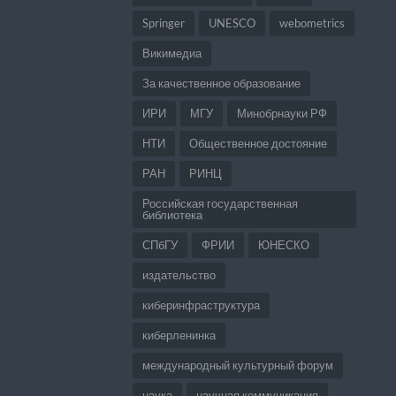
Springer
UNESCO
webometrics
Викимедиа
За качественное образование
ИРИ
МГУ
Минобрнауки РФ
НТИ
Общественное достояние
РАН
РИНЦ
Российская государственная
библиотека
СПбГУ
ФРИИ
ЮНЕСКО
издательство
киберинфраструктура
киберленинка
международный культурный форум
наука
научная коммуникация