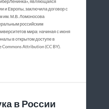
КиберЛенинка», являющаяся
и и Европы, заключила договор с
 им. М.В. Ломоносова
еральным российским
ниверситетов мира: начиная с июня
рналы в открытом доступе в
 Commons Attribution (CC BY).
ка в России