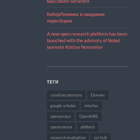
массового читателя
КиберЛенинка: в ожидании
пересборки
A new open research platform has been
launched with the advisory of Nobel
laureate Kostya Novoselov
ТЕГИ
creativecommons
Elsevier
google scholar
interfax
openaccess
OpenAIRE
openscience
philtech
research evaluation
sci-hub