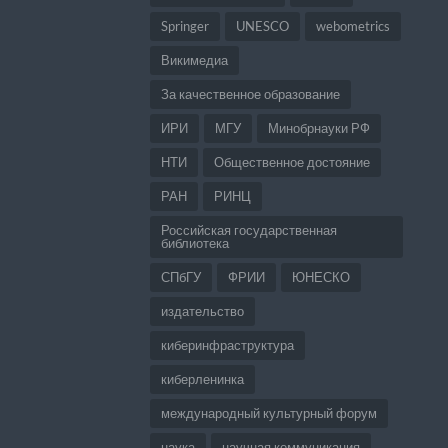
Springer
UNESCO
webometrics
Викимедиа
За качественное образование
ИРИ
МГУ
Минобрнауки РФ
НТИ
Общественное достояние
РАН
РИНЦ
Российская государственная
библиотека
СПбГУ
ФРИИ
ЮНЕСКО
издательство
киберинфраструктура
киберленинка
международный культурный форум
наука
научная коммуникация