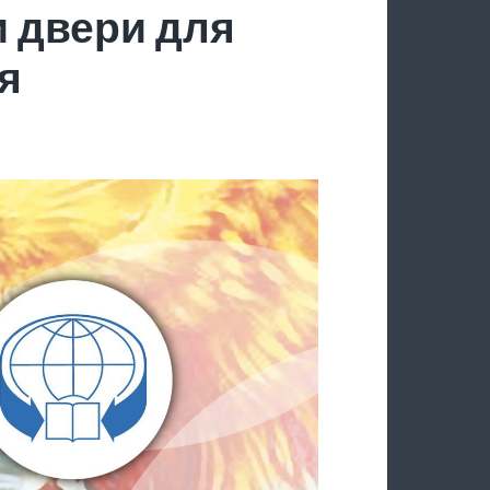
 двери для
я