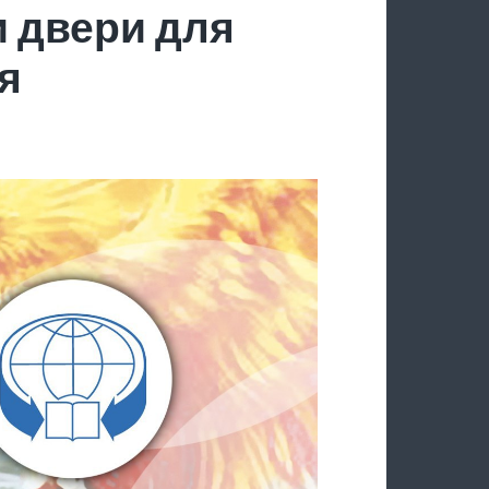
 двери для
я