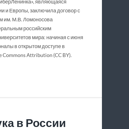
КиберЛенинка», являющаяся
и и Европы, заключила договор с
 им. М.В. Ломоносова
еральным российским
ниверситетов мира: начиная с июня
рналы в открытом доступе в
 Commons Attribution (CC BY).
ка в России