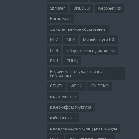
Springer
UNESCO
webometrics
Викимедиа
За качественное образование
ИРИ
МГУ
Минобрнауки РФ
НТИ
Общественное достояние
РАН
РИНЦ
Российская государственная
библиотека
СПбГУ
ФРИИ
ЮНЕСКО
издательство
киберинфраструктура
киберленинка
международный культурный форум
наука
научная коммуникация