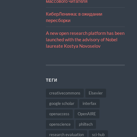
массового читателя
КиберЛенинка: в ожидании
пересборки
A new open research platform has been
launched with the advisory of Nobel
laureate Kostya Novoselov
ТЕГИ
creativecommons
Elsevier
google scholar
interfax
openaccess
OpenAIRE
openscience
philtech
research evaluation
sci-hub