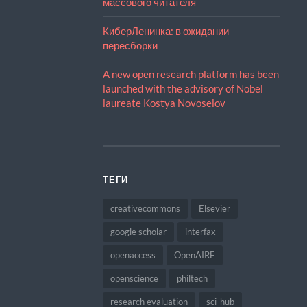
массового читателя
КиберЛенинка: в ожидании
пересборки
A new open research platform has been
launched with the advisory of Nobel
laureate Kostya Novoselov
ТЕГИ
creativecommons
Elsevier
google scholar
interfax
openaccess
OpenAIRE
openscience
philtech
research evaluation
sci-hub