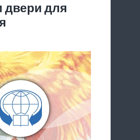
 двери для
я