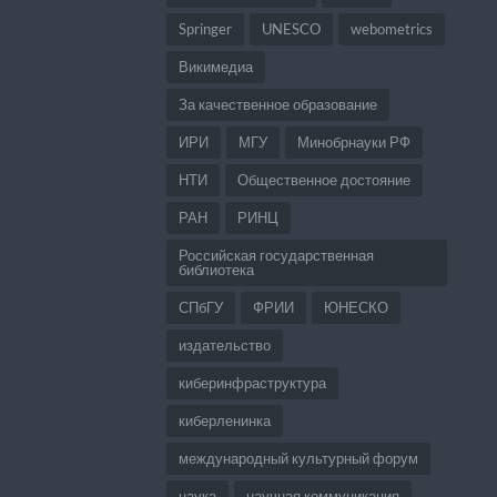
Springer
UNESCO
webometrics
Викимедиа
За качественное образование
ИРИ
МГУ
Минобрнауки РФ
НТИ
Общественное достояние
РАН
РИНЦ
Российская государственная
библиотека
СПбГУ
ФРИИ
ЮНЕСКО
издательство
киберинфраструктура
киберленинка
международный культурный форум
наука
научная коммуникация