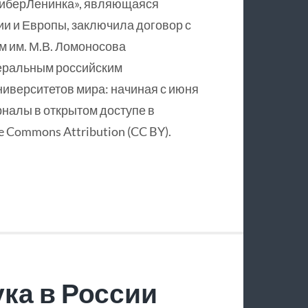
КиберЛенинка», являющаяся
и и Европы, заключила договор с
 им. М.В. Ломоносова
еральным российским
ниверситетов мира: начиная с июня
рналы в открытом доступе в
 Commons Attribution (CC BY).
ка в России