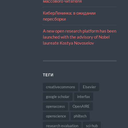
массового читателя
КиберЛенинка: в ожидании
пересборки
A new open research platform has been
launched with the advisory of Nobel
laureate Kostya Novoselov
ТЕГИ
creativecommons
Elsevier
google scholar
interfax
openaccess
OpenAIRE
openscience
philtech
research evaluation
sci-hub