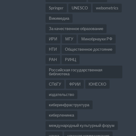
Springer
UNESCO
webometrics
Викимедиа
За качественное образование
ИРИ
МГУ
Минобрнауки РФ
НТИ
Общественное достояние
РАН
РИНЦ
Российская государственная
библиотека
СПбГУ
ФРИИ
ЮНЕСКО
издательство
киберинфраструктура
киберленинка
международный культурный форум
наука
научная коммуникация