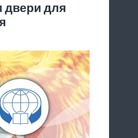
 двери для
я