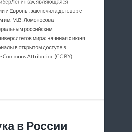
КиберЛенинка», являющаяся
и и Европы, заключила договор с
 им. М.В. Ломоносова
еральным российским
ниверситетов мира: начиная с июня
рналы в открытом доступе в
 Commons Attribution (CC BY).
ка в России