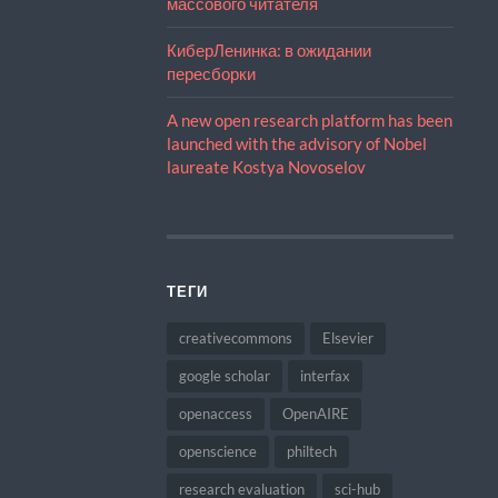
массового читателя
КиберЛенинка: в ожидании
пересборки
A new open research platform has been
launched with the advisory of Nobel
laureate Kostya Novoselov
ТЕГИ
creativecommons
Elsevier
google scholar
interfax
openaccess
OpenAIRE
openscience
philtech
research evaluation
sci-hub