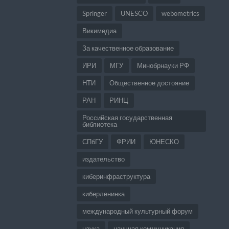
Springer
UNESCO
webometrics
Викимедиа
За качественное образование
ИРИ
МГУ
Минобрнауки РФ
НТИ
Общественное достояние
РАН
РИНЦ
Российская государственная
библиотека
СПбГУ
ФРИИ
ЮНЕСКО
издательство
киберинфраструктура
киберленинка
международный культурный форум
наука
научная коммуникация