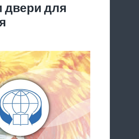
 двери для
я