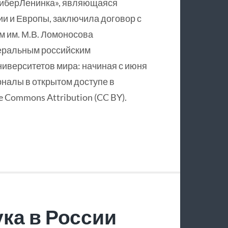
КиберЛенинка», являющаяся
и и Европы, заключила договор с
 им. М.В. Ломоносова
еральным российским
ниверситетов мира: начиная с июня
рналы в открытом доступе в
 Commons Attribution (CC BY).
ка в России