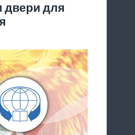
 двери для
я