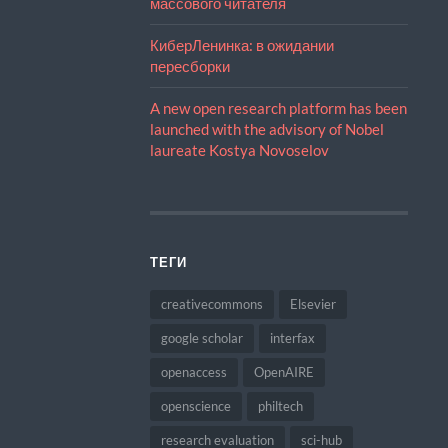
массового читателя
КиберЛенинка: в ожидании
пересборки
A new open research platform has been
launched with the advisory of Nobel
laureate Kostya Novoselov
ТЕГИ
creativecommons
Elsevier
google scholar
interfax
openaccess
OpenAIRE
openscience
philtech
research evaluation
sci-hub