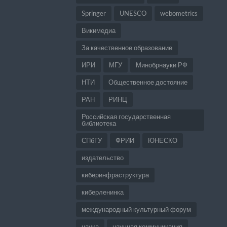
Springer
UNESCO
webometrics
Викимедиа
За качественное образование
ИРИ
МГУ
Минобрнауки РФ
НТИ
Общественное достояние
РАН
РИНЦ
Российская государственная
библиотека
СПбГУ
ФРИИ
ЮНЕСКО
издательство
киберинфраструктура
киберленинка
международный культурный форум
наука
научная коммуникация