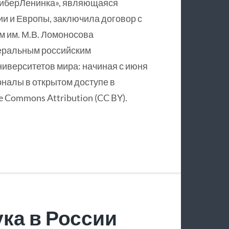
КиберЛенинка», являющаяся
и и Европы, заключила договор с
 им. М.В. Ломоносова
еральным российским
ниверситетов мира: начиная с июня
рналы в открытом доступе в
 Commons Attribution (CC BY).
ка в России