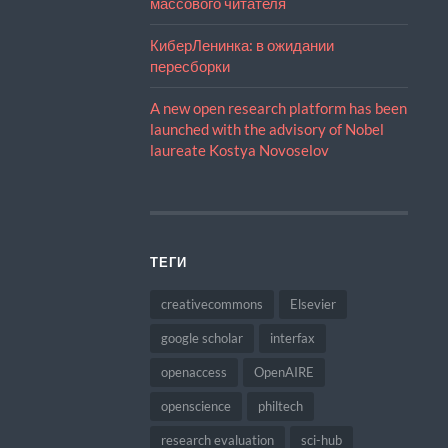
массового читателя
КиберЛенинка: в ожидании
пересборки
A new open research platform has been
launched with the advisory of Nobel
laureate Kostya Novoselov
ТЕГИ
creativecommons
Elsevier
google scholar
interfax
openaccess
OpenAIRE
openscience
philtech
research evaluation
sci-hub