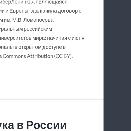
КиберЛенинка», являющаяся
и и Европы, заключила договор с
 им. М.В. Ломоносова
еральным российским
ниверситетов мира: начиная с июня
рналы в открытом доступе в
 Commons Attribution (CC BY).
ка в России