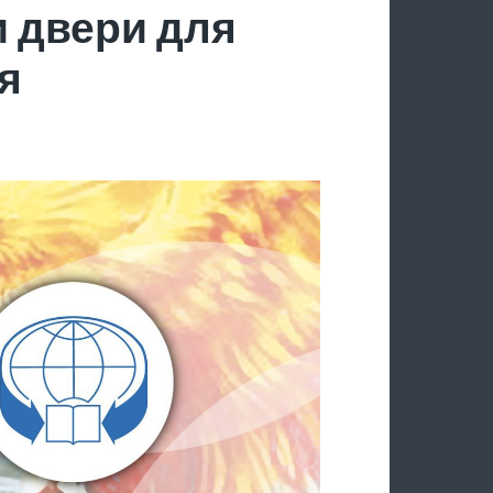
 двери для
я