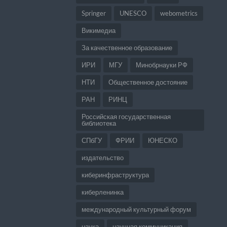
Springer
UNESCO
webometrics
Викимедиа
За качественное образование
ИРИ
МГУ
Минобрнауки РФ
НТИ
Общественное достояние
РАН
РИНЦ
Российская государственная
библиотека
СПбГУ
ФРИИ
ЮНЕСКО
издательство
киберинфраструктура
киберленинка
международный культурный форум
наука
научная коммуникация