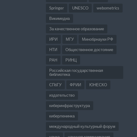
Springer
UNESCO
webometrics
Викимедиа
За качественное образование
ИРИ
МГУ
Минобрнауки РФ
НТИ
Общественное достояние
РАН
РИНЦ
Российская государственная
библиотека
СПбГУ
ФРИИ
ЮНЕСКО
издательство
киберинфраструктура
киберленинка
международный культурный форум
наука
научная коммуникация