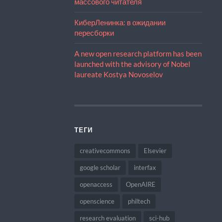
массового читателя
КиберЛенинка: в ожидании
пересборки
A new open research platform has been
launched with the advisory of Nobel
laureate Kostya Novoselov
ТЕГИ
creativecommons
Elsevier
google scholar
interfax
openaccess
OpenAIRE
openscience
philtech
research evaluation
sci-hub