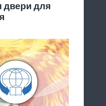
 двери для
я