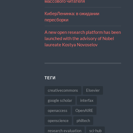
массового читателя
КиберЛенинка: в ожидании
пересборки
A new open research platform has been
launched with the advisory of Nobel
laureate Kostya Novoselov
ТЕГИ
creativecommons
Elsevier
google scholar
interfax
openaccess
OpenAIRE
openscience
philtech
research evaluation
sci-hub