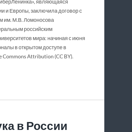
КиберЛенинка», являющаяся
и и Европы, заключила договор с
 им. М.В. Ломоносова
еральным российским
ниверситетов мира: начиная с июня
рналы в открытом доступе в
 Commons Attribution (CC BY).
ка в России