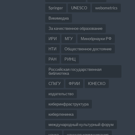
Springer
UNESCO
webometrics
Викимедиа
За качественное образование
ИРИ
МГУ
Минобрнауки РФ
НТИ
Общественное достояние
РАН
РИНЦ
Российская государственная
библиотека
СПбГУ
ФРИИ
ЮНЕСКО
издательство
киберинфраструктура
киберленинка
международный культурный форум
наука
научная коммуникация