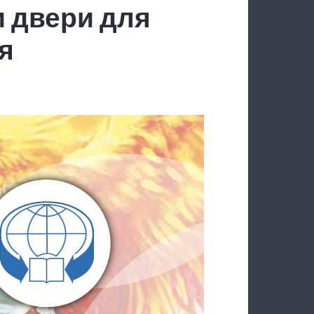
 двери для
я