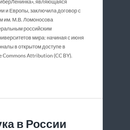
КиберЛенинка», являющаяся
и и Европы, заключила договор с
 им. М.В. Ломоносова
еральным российским
ниверситетов мира: начиная с июня
рналы в открытом доступе в
 Commons Attribution (CC BY).
ка в России