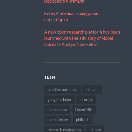
массового читателя
КиберЛенинка: в ожидании
пересборки
A new open research platform has been
launched with the advisory of Nobel
laureate Kostya Novoselov
ТЕГИ
creativecommons
Elsevier
google scholar
interfax
openaccess
OpenAIRE
openscience
philtech
research evaluation
sci-hub