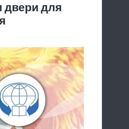
 двери для
я