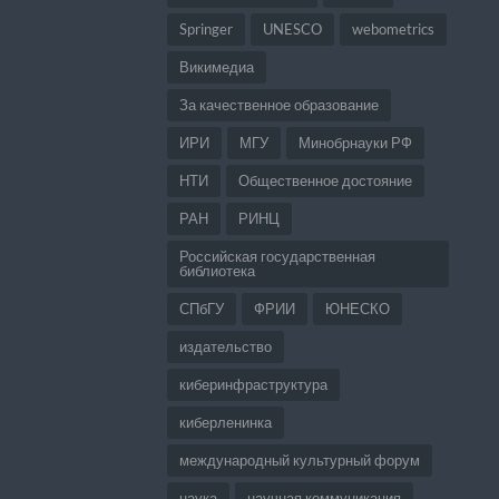
Springer
UNESCO
webometrics
Викимедиа
За качественное образование
ИРИ
МГУ
Минобрнауки РФ
НТИ
Общественное достояние
РАН
РИНЦ
Российская государственная
библиотека
СПбГУ
ФРИИ
ЮНЕСКО
издательство
киберинфраструктура
киберленинка
международный культурный форум
наука
научная коммуникация