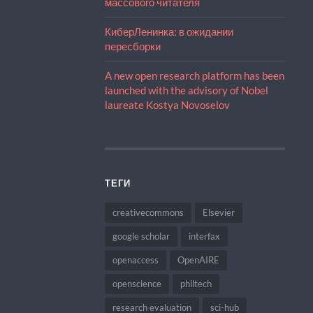
массового читателя
КиберЛенинка: в ожидании
пересборки
A new open research platform has been
launched with the advisory of Nobel
laureate Kostya Novoselov
ТЕГИ
creativecommons
Elsevier
google scholar
interfax
openaccess
OpenAIRE
openscience
philtech
research evaluation
sci-hub