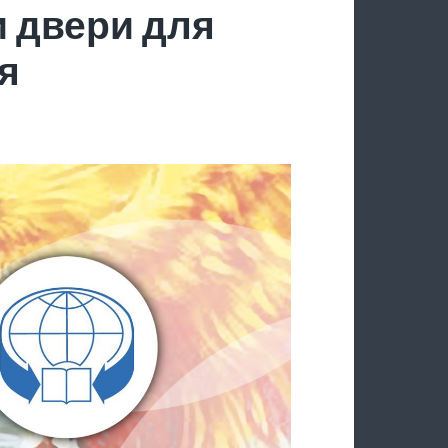
 двери для
я