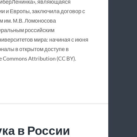
КиберЛенинка», являющаяся
и и Европы, заключила договор с
 им. М.В. Ломоносова
еральным российским
ниверситетов мира: начиная с июня
рналы в открытом доступе в
 Commons Attribution (CC BY).
ка в России