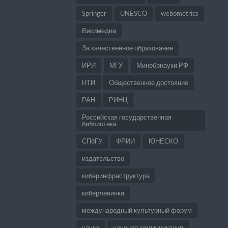
Springer
UNESCO
webometrics
Викимедиа
За качественное образование
ИРИ
МГУ
Минобрнауки РФ
НТИ
Общественное достояние
РАН
РИНЦ
Российская государственная
библиотека
СПбГУ
ФРИИ
ЮНЕСКО
издательство
киберинфраструктура
киберленинка
международный культурный форум
наука
научная коммуникация