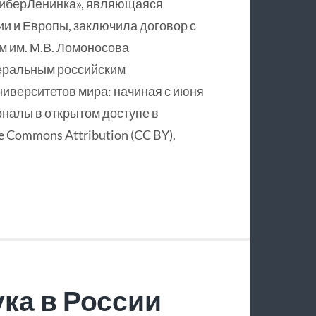
КиберЛенинка», являющаяся
и и Европы, заключила договор с
 им. М.В. Ломоносова
еральным российским
ниверситетов мира: начиная с июня
рналы в открытом доступе в
 Commons Attribution (CC BY).
ка в России