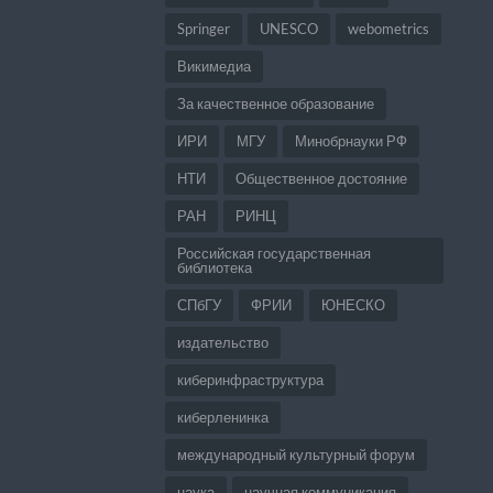
Springer
UNESCO
webometrics
Викимедиа
За качественное образование
ИРИ
МГУ
Минобрнауки РФ
НТИ
Общественное достояние
РАН
РИНЦ
Российская государственная
библиотека
СПбГУ
ФРИИ
ЮНЕСКО
издательство
киберинфраструктура
киберленинка
международный культурный форум
наука
научная коммуникация