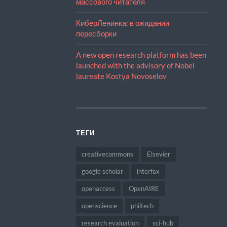
массового читателя
КиберЛенинка: в ожидании
пересборки
A new open research platform has been
launched with the advisory of Nobel
laureate Kostya Novoselov
ТЕГИ
creativecommons
Elsevier
google scholar
interfax
openaccess
OpenAIRE
openscience
philtech
research evaluation
sci-hub