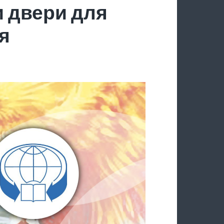
 двери для
я