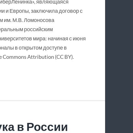
КиберЛенинка», являющаяся
и и Европы, заключила договор с
 им. М.В. Ломоносова
еральным российским
ниверситетов мира: начиная с июня
рналы в открытом доступе в
 Commons Attribution (CC BY).
ка в России