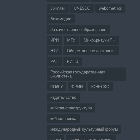
Springer
UNESCO
webometrics
Викимедиа
За качественное образование
ИРИ
МГУ
Минобрнауки РФ
НТИ
Общественное достояние
РАН
РИНЦ
Российская государственная
библиотека
СПбГУ
ФРИИ
ЮНЕСКО
издательство
киберинфраструктура
киберленинка
международный культурный форум
наука
научная коммуникация