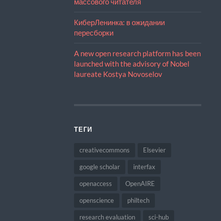
массового читателя
КиберЛенинка: в ожидании
пересборки
A new open research platform has been
launched with the advisory of Nobel
laureate Kostya Novoselov
ТЕГИ
creativecommons
Elsevier
google scholar
interfax
openaccess
OpenAIRE
openscience
philtech
research evaluation
sci-hub