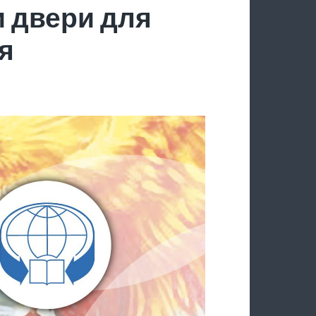
 двери для
я