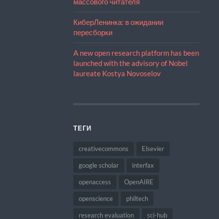
массового читателя
КиберЛенинка: в ожидании
пересборки
A new open research platform has been
launched with the advisory of Nobel
laureate Kostya Novoselov
ТЕГИ
creativecommons
Elsevier
google scholar
interfax
openaccess
OpenAIRE
openscience
philtech
research evaluation
sci-hub