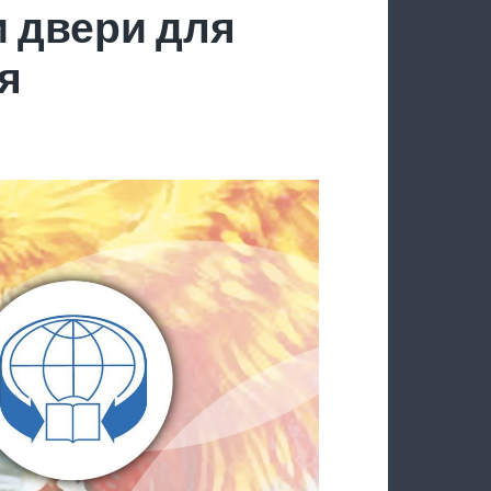
 двери для
я