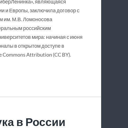
КиберЛенинка», являющаяся
и и Европы, заключила договор с
 им. М.В. Ломоносова
еральным российским
ниверситетов мира: начиная с июня
рналы в открытом доступе в
 Commons Attribution (CC BY).
ка в России