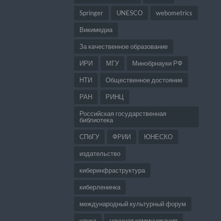
Springer
UNESCO
webometrics
Викимедиа
За качественное образование
ИРИ
МГУ
Минобрнауки РФ
НТИ
Общественное достояние
РАН
РИНЦ
Российская государственная
библиотека
СПбГУ
ФРИИ
ЮНЕСКО
издательство
киберинфраструктура
киберленинка
международный культурный форум
наука
научная коммуникация