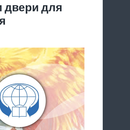
 двери для
я