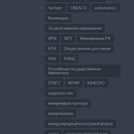
Springer
UNESCO
webometrics
Викимедиа
За качественное образование
ИРИ
МГУ
Минобрнауки РФ
НТИ
Общественное достояние
РАН
РИНЦ
Российская государственная
библиотека
СПбГУ
ФРИИ
ЮНЕСКО
издательство
киберинфраструктура
киберленинка
международный культурный форум
наука
научная коммуникация