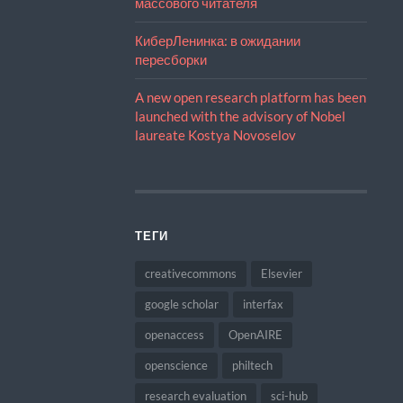
массового читателя
КиберЛенинка: в ожидании
пересборки
A new open research platform has been
launched with the advisory of Nobel
laureate Kostya Novoselov
ТЕГИ
creativecommons
Elsevier
google scholar
interfax
openaccess
OpenAIRE
openscience
philtech
research evaluation
sci-hub