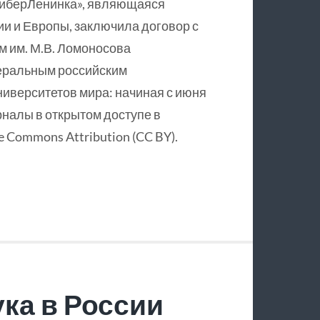
КиберЛенинка», являющаяся
и и Европы, заключила договор с
 им. М.В. Ломоносова
еральным российским
ниверситетов мира: начиная с июня
рналы в открытом доступе в
 Commons Attribution (CC BY).
ка в России