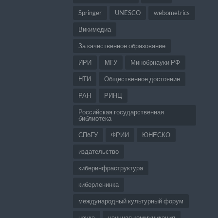
Springer
UNESCO
webometrics
Викимедиа
За качественное образование
ИРИ
МГУ
Минобрнауки РФ
НТИ
Общественное достояние
РАН
РИНЦ
Российская государственная
библиотека
СПбГУ
ФРИИ
ЮНЕСКО
издательство
киберинфраструктура
киберленинка
международный культурный форум
наука
научная коммуникация