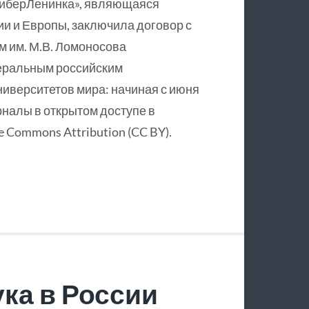
КиберЛенинка», являющаяся
и и Европы, заключила договор с
 им. М.В. Ломоносова
еральным российским
ниверситетов мира: начиная с июня
рналы в открытом доступе в
 Commons Attribution (CC BY).
ка в России