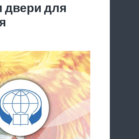
 двери для
я