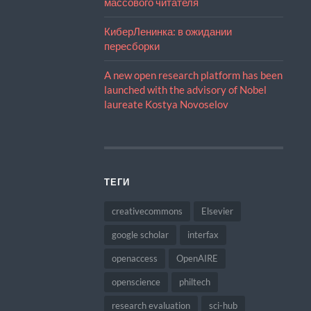
массового читателя
КиберЛенинка: в ожидании
пересборки
A new open research platform has been
launched with the advisory of Nobel
laureate Kostya Novoselov
ТЕГИ
creativecommons
Elsevier
google scholar
interfax
openaccess
OpenAIRE
openscience
philtech
research evaluation
sci-hub