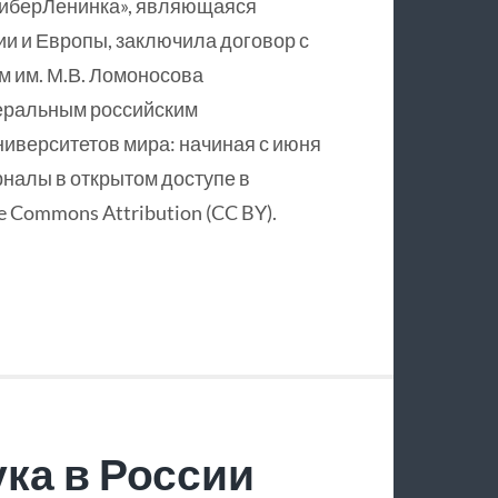
КиберЛенинка», являющаяся
и и Европы, заключила договор с
 им. М.В. Ломоносова
еральным российским
ниверситетов мира: начиная с июня
рналы в открытом доступе в
 Commons Attribution (CC BY).
ка в России