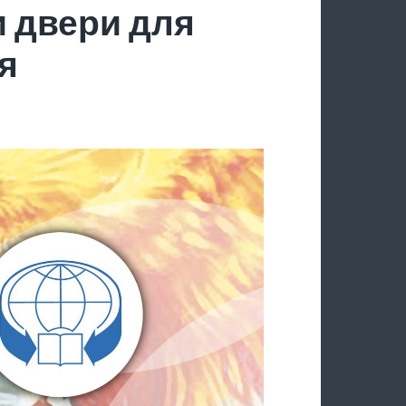
 двери для
я