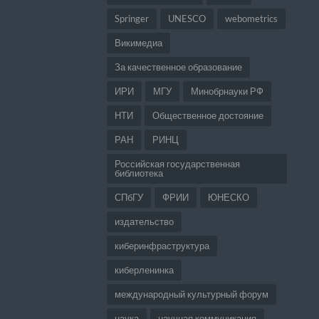
Springer
UNESCO
webometrics
Викимедиа
За качественное образование
ИРИ
МГУ
Минобрнауки РФ
НТИ
Общественное достояние
РАН
РИНЦ
Российская государственная
библиотека
СПбГУ
ФРИИ
ЮНЕСКО
издательство
киберинфраструктура
киберленинка
международный культурный форум
наука
научная коммуникация