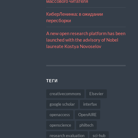
массового читателя
КиберЛенинка: в ожидании
пересборки
A new open research platform has been
launched with the advisory of Nobel
laureate Kostya Novoselov
ТЕГИ
creativecommons
Elsevier
google scholar
interfax
openaccess
OpenAIRE
openscience
philtech
research evaluation
sci-hub