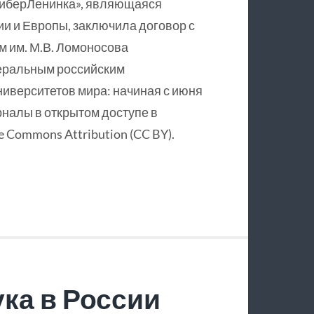
КиберЛенинка», являющаяся
и и Европы, заключила договор с
 им. М.В. Ломоносова
еральным российским
ниверситетов мира: начиная с июня
рналы в открытом доступе в
 Commons Attribution (CC BY).
ка в России