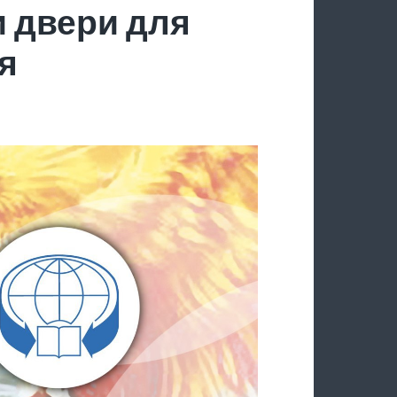
 двери для
я