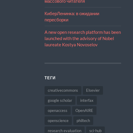
массового читателя
КиберЛенинка: в ожидании
пересборки
A new open research platform has been
launched with the advisory of Nobel
laureate Kostya Novoselov
ТЕГИ
creativecommons
Elsevier
google scholar
interfax
openaccess
OpenAIRE
openscience
philtech
research evaluation
sci-hub