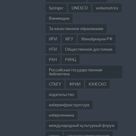
Springer
UNESCO
webometrics
Викимедиа
За качественное образование
ИРИ
МГУ
Минобрнауки РФ
НТИ
Общественное достояние
РАН
РИНЦ
Российская государственная
библиотека
СПбГУ
ФРИИ
ЮНЕСКО
издательство
киберинфраструктура
киберленинка
международный культурный форум
наука
научная коммуникация