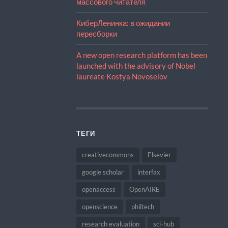
массового читателя
КиберЛенинка: в ожидании
пересборки
A new open research platform has been
launched with the advisory of Nobel
laureate Kostya Novoselov
ТЕГИ
creativecommons
Elsevier
google scholar
interfax
openaccess
OpenAIRE
openscience
philtech
research evaluation
sci-hub