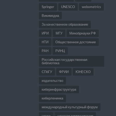
Springer
UNESCO
webometrics
Викимедиа
За качественное образование
ИРИ
МГУ
Минобрнауки РФ
НТИ
Общественное достояние
РАН
РИНЦ
Российская государственная
библиотека
СПбГУ
ФРИИ
ЮНЕСКО
издательство
киберинфраструктура
киберленинка
международный культурный форум
наука
научная коммуникация