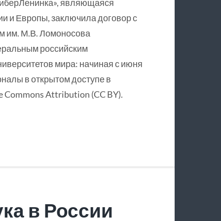
КиберЛенинка», являющаяся
и и Европы, заключила договор с
 им. М.В. Ломоносова
еральным российским
ниверситетов мира: начиная с июня
рналы в открытом доступе в
 Commons Attribution (CC BY).
ка в России