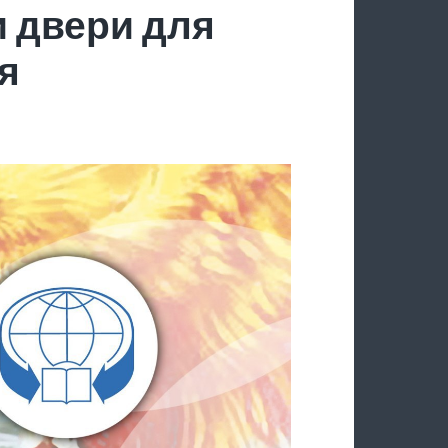
 двери для
я