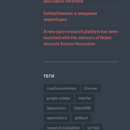
массового читателя
КиберЛенинка: в ожидании
пересборки
A new open research platform has been
launched with the advisory of Nobel
laureate Kostya Novoselov
ТЕГИ
creativecommons
Elsevier
google scholar
interfax
openaccess
OpenAIRE
openscience
philtech
research evaluation
sci-hub