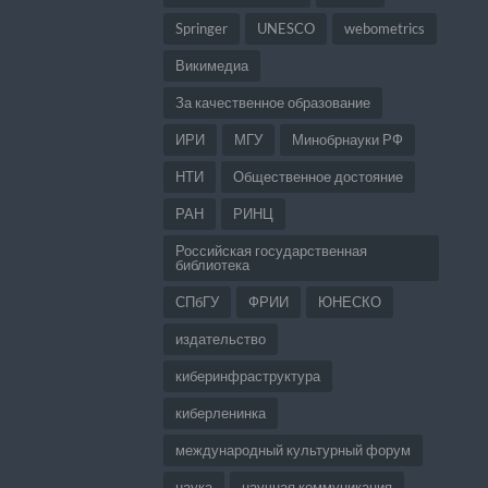
Springer
UNESCO
webometrics
Викимедиа
За качественное образование
ИРИ
МГУ
Минобрнауки РФ
НТИ
Общественное достояние
РАН
РИНЦ
Российская государственная
библиотека
СПбГУ
ФРИИ
ЮНЕСКО
издательство
киберинфраструктура
киберленинка
международный культурный форум
наука
научная коммуникация