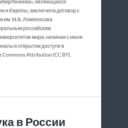
КиберЛенинка», являющаяся
и и Европы, заключила договор с
 им. М.В. Ломоносова
еральным российским
ниверситетов мира: начиная с июня
рналы в открытом доступе в
 Commons Attribution (CC BY).
ка в России