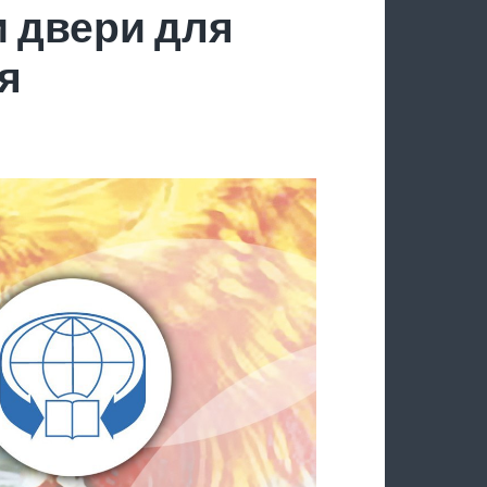
 двери для
я