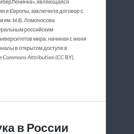
КиберЛенинка», являющаяся
и и Европы, заключила договор с
 им. М.В. Ломоносова
еральным российским
ниверситетов мира: начиная с июня
рналы в открытом доступе в
 Commons Attribution (CC BY).
ка в России