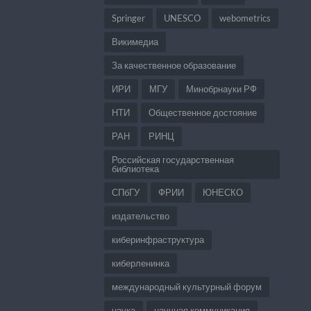
Springer
UNESCO
webometrics
Викимедиа
За качественное образование
ИРИ
МГУ
Минобрнауки РФ
НТИ
Общественное достояние
РАН
РИНЦ
Российская государственная
библиотека
СПбГУ
ФРИИ
ЮНЕСКО
издательство
киберинфраструктура
киберленинка
международный культурный форум
наука
научная коммуникация