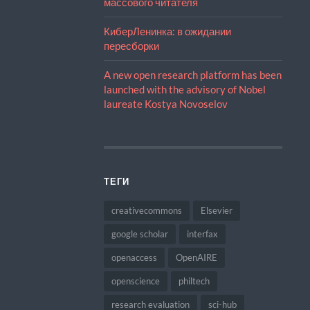
массового читателя
КиберЛенинка: в ожидании
пересборки
A new open research platform has been
launched with the advisory of Nobel
laureate Kostya Novoselov
ТЕГИ
creativecommons
Elsevier
google scholar
interfax
openaccess
OpenAIRE
openscience
philtech
research evaluation
sci-hub