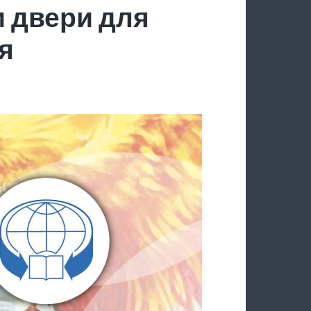
 двери для
я