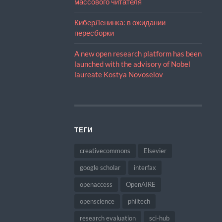
массового читателя
КиберЛенинка: в ожидании
пересборки
A new open research platform has been
launched with the advisory of Nobel
laureate Kostya Novoselov
ТЕГИ
creativecommons
Elsevier
google scholar
interfax
openaccess
OpenAIRE
openscience
philtech
research evaluation
sci-hub