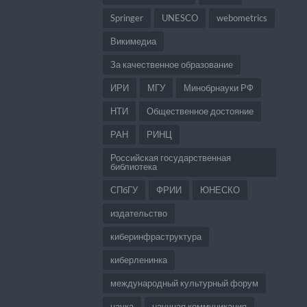
Springer
UNESCO
webometrics
Викимедиа
За качественное образование
ИРИ
МГУ
Минобрнауки РФ
НТИ
Общественное достояние
РАН
РИНЦ
Российская государственная
библиотека
СПбГУ
ФРИИ
ЮНЕСКО
издательство
киберинфраструктура
киберленинка
международный культурный форум
наука
научная коммуникация