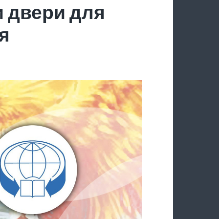
 двери для
я