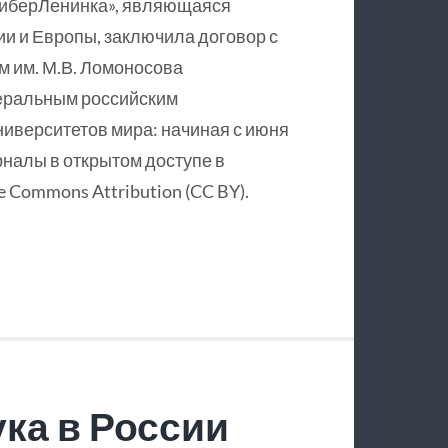
КиберЛенинка», являющаяся
и и Европы, заключила договор с
 им. М.В. Ломоносова
еральным российским
ниверситетов мира: начиная с июня
рналы в открытом доступе в
 Commons Attribution (CC BY).
ка в России