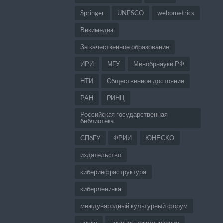
Springer
UNESCO
webometrics
Викимедиа
За качественное образование
ИРИ
МГУ
Минобрнауки РФ
НТИ
Общественное достояние
РАН
РИНЦ
Российская государственная
библиотека
СПбГУ
ФРИИ
ЮНЕСКО
издательство
киберинфраструктура
киберленинка
международный культурный форум
наука
научная коммуникация