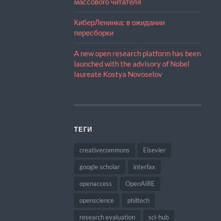
массового читателя
КиберЛенинка: в ожидании
пересборки
A new open research platform has been
launched with the advisory of Nobel
laureate Kostya Novoselov
ТЕГИ
creativecommons
Elsevier
google scholar
interfax
openaccess
OpenAIRE
openscience
philtech
research evaluation
sci-hub