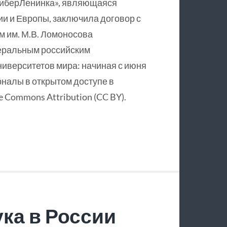
КиберЛенинка», являющаяся
и и Европы, заключила договор с
 им. М.В. Ломоносова
еральным российским
ниверситетов мира: начиная с июня
рналы в открытом доступе в
 Commons Attribution (CC BY).
ка в России