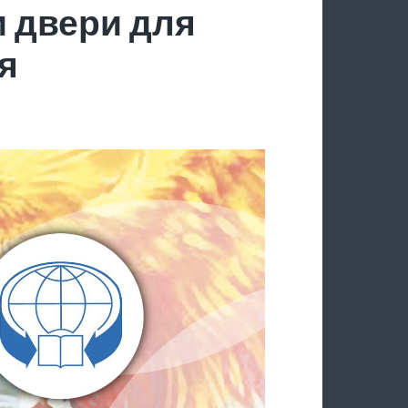
 двери для
я