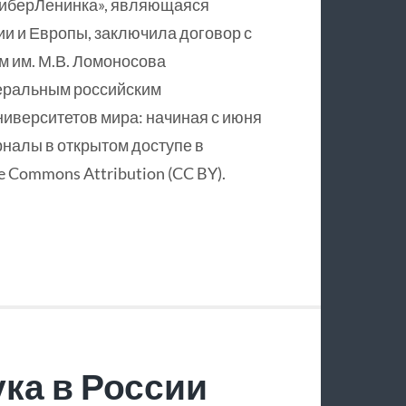
КиберЛенинка», являющаяся
и и Европы, заключила договор с
 им. М.В. Ломоносова
еральным российским
ниверситетов мира: начиная с июня
рналы в открытом доступе в
 Commons Attribution (CC BY).
ка в России