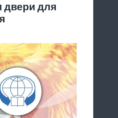
 двери для
я