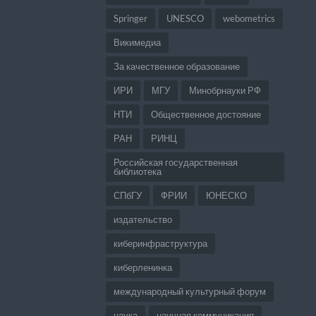
Springer
UNESCO
webometrics
Викимедиа
За качественное образование
ИРИ
МГУ
Минобрнауки РФ
НТИ
Общественное достояние
РАН
РИНЦ
Российская государственная
библиотека
СПбГУ
ФРИИ
ЮНЕСКО
издательство
киберинфраструктура
киберленинка
международный культурный форум
наука
научная коммуникация