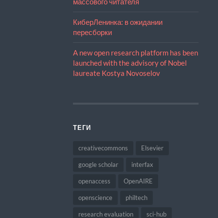
массового читателя
КиберЛенинка: в ожидании
пересборки
A new open research platform has been
launched with the advisory of Nobel
laureate Kostya Novoselov
ТЕГИ
creativecommons
Elsevier
google scholar
interfax
openaccess
OpenAIRE
openscience
philtech
research evaluation
sci-hub