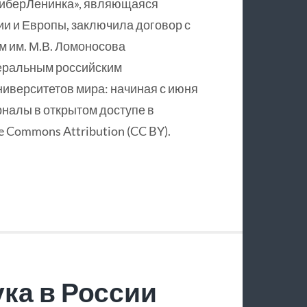
КиберЛенинка», являющаяся
и и Европы, заключила договор с
 им. М.В. Ломоносова
еральным российским
ниверситетов мира: начиная с июня
рналы в открытом доступе в
 Commons Attribution (CC BY).
ка в России