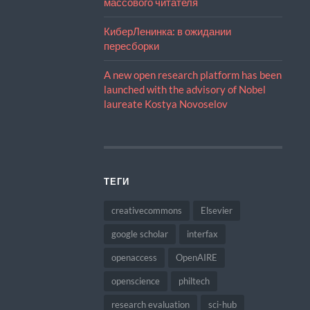
массового читателя
КиберЛенинка: в ожидании
пересборки
A new open research platform has been
launched with the advisory of Nobel
laureate Kostya Novoselov
ТЕГИ
creativecommons
Elsevier
google scholar
interfax
openaccess
OpenAIRE
openscience
philtech
research evaluation
sci-hub