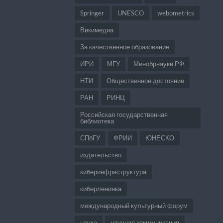
Springer
UNESCO
webometrics
Викимедиа
За качественное образование
ИРИ
МГУ
Минобрнауки РФ
НТИ
Общественное достояние
РАН
РИНЦ
Российская государственная
библиотека
СПбГУ
ФРИИ
ЮНЕСКО
издательство
киберинфраструктура
киберленинка
международный культурный форум
наука
научная коммуникация