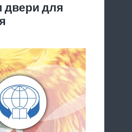
 двери для
я