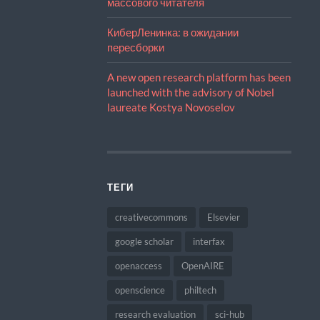
массового читателя
КиберЛенинка: в ожидании
пересборки
A new open research platform has been
launched with the advisory of Nobel
laureate Kostya Novoselov
ТЕГИ
creativecommons
Elsevier
google scholar
interfax
openaccess
OpenAIRE
openscience
philtech
research evaluation
sci-hub