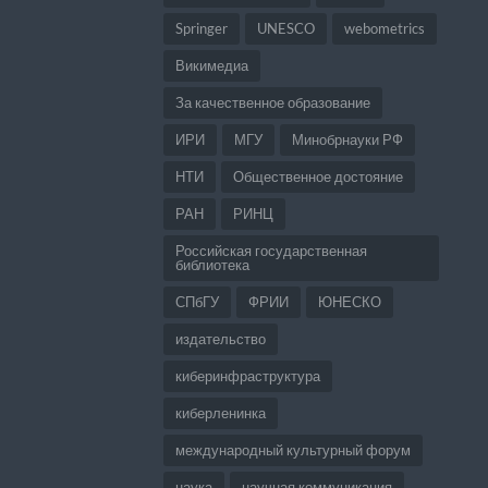
Springer
UNESCO
webometrics
Викимедиа
За качественное образование
ИРИ
МГУ
Минобрнауки РФ
НТИ
Общественное достояние
РАН
РИНЦ
Российская государственная
библиотека
СПбГУ
ФРИИ
ЮНЕСКО
издательство
киберинфраструктура
киберленинка
международный культурный форум
наука
научная коммуникация