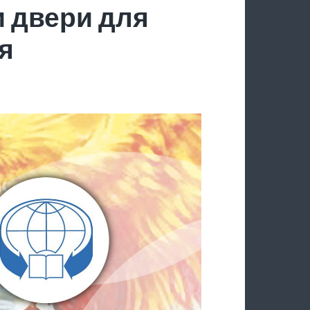
 двери для
я