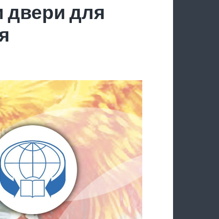
 двери для
я