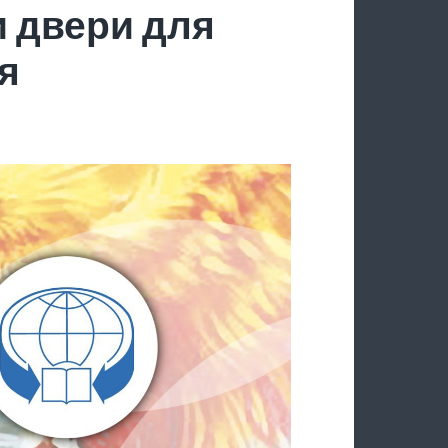
 двери для
я