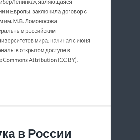
КиберЛенинка», являющаяся
и и Европы, заключила договор с
 им. М.В. Ломоносова
еральным российским
ниверситетов мира: начиная с июня
рналы в открытом доступе в
 Commons Attribution (CC BY).
ка в России