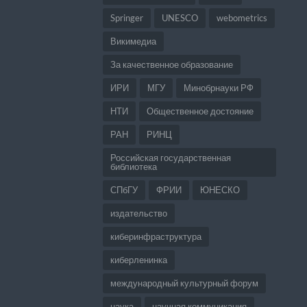
Springer
UNESCO
webometrics
Викимедиа
За качественное образование
ИРИ
МГУ
Минобрнауки РФ
НТИ
Общественное достояние
РАН
РИНЦ
Российская государственная
библиотека
СПбГУ
ФРИИ
ЮНЕСКО
издательство
киберинфраструктура
киберленинка
международный культурный форум
наука
научная коммуникация