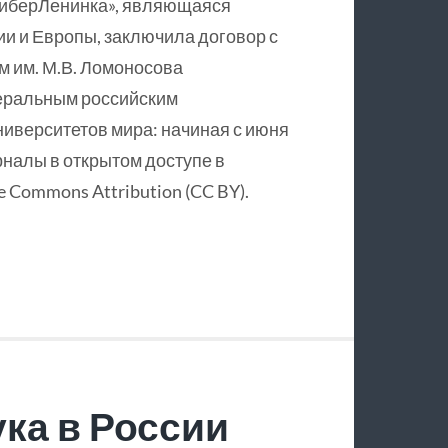
КиберЛенинка», являющаяся
и и Европы, заключила договор с
 им. М.В. Ломоносова
еральным российским
ниверситетов мира: начиная с июня
рналы в открытом доступе в
 Commons Attribution (CC BY).
ка в России