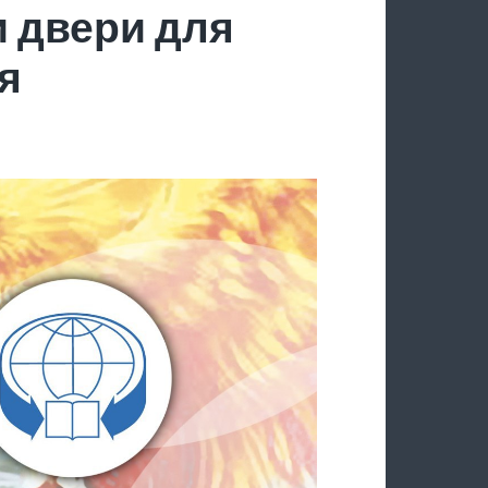
 двери для
я