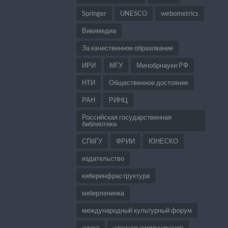
Springer
UNESCO
webometrics
Викимедиа
За качественное образование
ИРИ
МГУ
Минобрнауки РФ
НТИ
Общественное достояние
РАН
РИНЦ
Российская государственная
библиотека
СПбГУ
ФРИИ
ЮНЕСКО
издательство
киберинфраструктура
киберленинка
международный культурный форум
наука
научная коммуникация