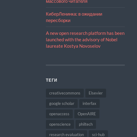
массового читателя
КиберЛенинка: в ожидании
пересборки
A new open research platform has been
launched with the advisory of Nobel
laureate Kostya Novoselov
ТЕГИ
creativecommons
Elsevier
google scholar
interfax
openaccess
OpenAIRE
openscience
philtech
research evaluation
sci-hub