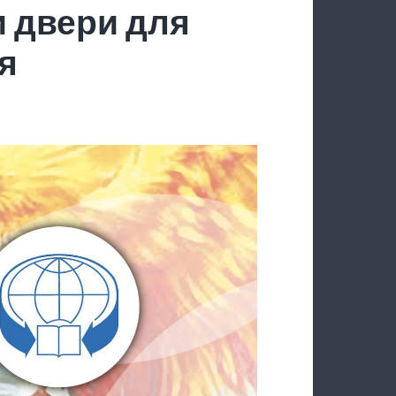
 двери для
я