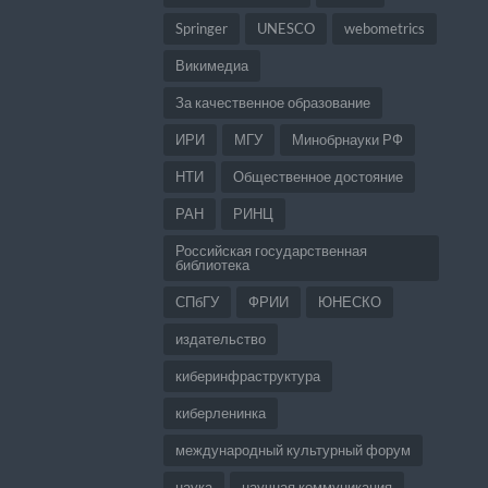
Springer
UNESCO
webometrics
Викимедиа
За качественное образование
ИРИ
МГУ
Минобрнауки РФ
НТИ
Общественное достояние
РАН
РИНЦ
Российская государственная
библиотека
СПбГУ
ФРИИ
ЮНЕСКО
издательство
киберинфраструктура
киберленинка
международный культурный форум
наука
научная коммуникация