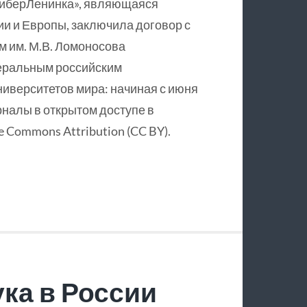
КиберЛенинка», являющаяся
и и Европы, заключила договор с
 им. М.В. Ломоносова
еральным российским
ниверситетов мира: начиная с июня
рналы в открытом доступе в
 Commons Attribution (CC BY).
ка в России