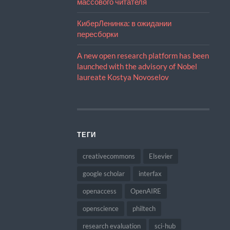
массового читателя
КиберЛенинка: в ожидании
пересборки
A new open research platform has been
launched with the advisory of Nobel
laureate Kostya Novoselov
ТЕГИ
creativecommons
Elsevier
google scholar
interfax
openaccess
OpenAIRE
openscience
philtech
research evaluation
sci-hub