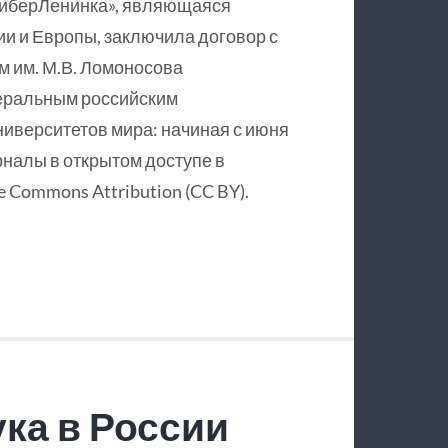
КиберЛенинка», являющаяся
и и Европы, заключила договор с
 им. М.В. Ломоносова
еральным российским
ниверситетов мира: начиная с июня
рналы в открытом доступе в
 Commons Attribution (CC BY).
ка в России