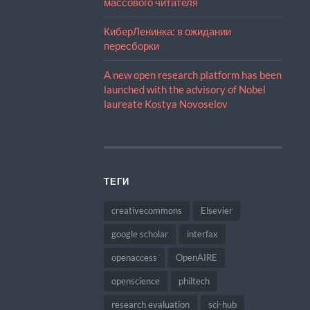
массового читателя
КиберЛенинка: в ожидании
пересборки
A new open research platform has been
launched with the advisory of Nobel
laureate Kostya Novoselov
ТЕГИ
creativecommons
Elsevier
google scholar
interfax
openaccess
OpenAIRE
openscience
philtech
research evaluation
sci-hub