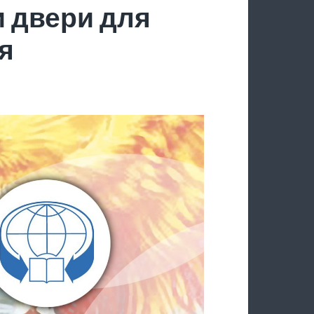
 двери для
я