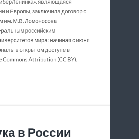
КиберЛенинка», являющаяся
и и Европы, заключила договор с
 им. М.В. Ломоносова
еральным российским
ниверситетов мира: начиная с июня
рналы в открытом доступе в
 Commons Attribution (CC BY).
ка в России