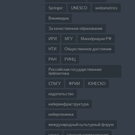
Springer
UNESCO
webometrics
Викимедиа
За качественное образование
ИРИ
МГУ
Минобрнауки РФ
НТИ
Общественное достояние
РАН
РИНЦ
Российская государственная
библиотека
СПбГУ
ФРИИ
ЮНЕСКО
издательство
киберинфраструктура
киберленинка
международный культурный форум
наука
научная коммуникация