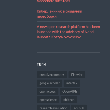
массового читателя
КиберЛенинка: в ожидании
пересборки
A new open research platform has been
launched with the advisory of Nobel
laureate Kostya Novoselov
ТЕГИ
creativecommons
Elsevier
google scholar
interfax
openaccess
OpenAIRE
openscience
philtech
research evaluation
sci-hub