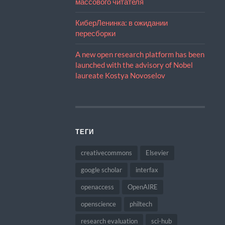
массового читателя
КиберЛенинка: в ожидании
пересборки
A new open research platform has been
launched with the advisory of Nobel
laureate Kostya Novoselov
ТЕГИ
creativecommons
Elsevier
google scholar
interfax
openaccess
OpenAIRE
openscience
philtech
research evaluation
sci-hub