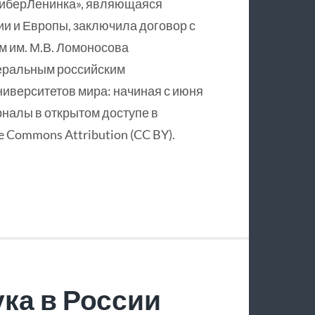
КиберЛенинка», являющаяся
и и Европы, заключила договор с
 им. М.В. Ломоносова
еральным российским
ниверситетов мира: начиная с июня
рналы в открытом доступе в
 Commons Attribution (CC BY).
ка в России