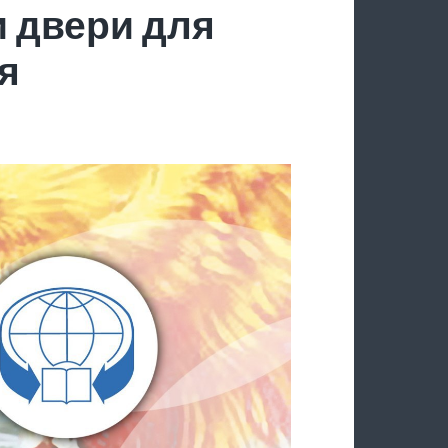
 двери для
я