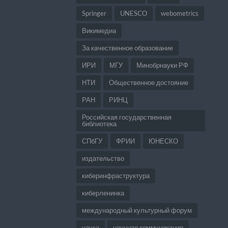
Springer
UNESCO
webometrics
Викимедиа
За качественное образование
ИРИ
МГУ
Минобрнауки РФ
НТИ
Общественное достояние
РАН
РИНЦ
Российская государственная
библиотека
СПбГУ
ФРИИ
ЮНЕСКО
издательство
киберинфраструктура
киберленинка
международный культурный форум
наука
научная коммуникация