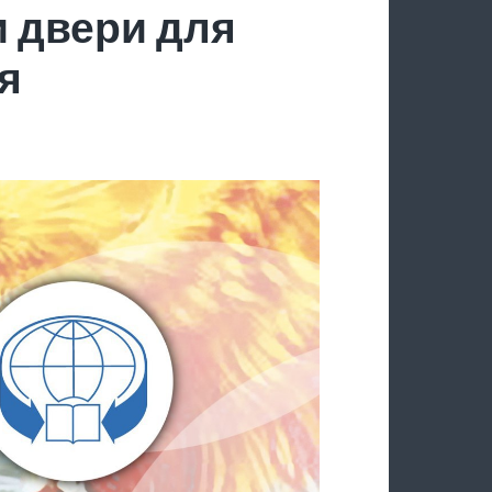
 двери для
я