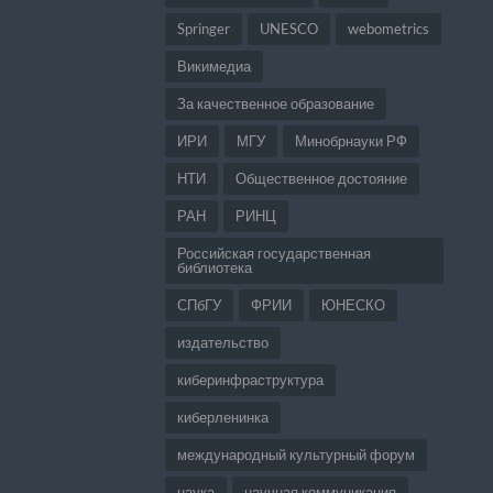
Springer
UNESCO
webometrics
Викимедиа
За качественное образование
ИРИ
МГУ
Минобрнауки РФ
НТИ
Общественное достояние
РАН
РИНЦ
Российская государственная
библиотека
СПбГУ
ФРИИ
ЮНЕСКО
издательство
киберинфраструктура
киберленинка
международный культурный форум
наука
научная коммуникация