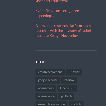
массового читателя
КиберЛенинка: в ожидании
пересборки
A new open research platform has been
launched with the advisory of Nobel
laureate Kostya Novoselov
ТЕГИ
creativecommons
Elsevier
google scholar
interfax
openaccess
OpenAIRE
openscience
philtech
research evaluation
sci-hub