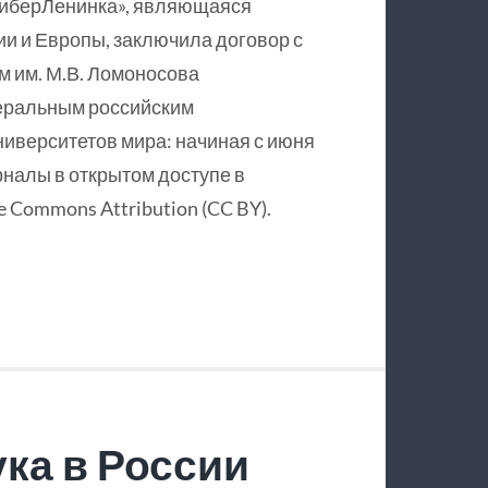
КиберЛенинка», являющаяся
и и Европы, заключила договор с
 им. М.В. Ломоносова
еральным российским
ниверситетов мира: начиная с июня
рналы в открытом доступе в
 Commons Attribution (CC BY).
ка в России