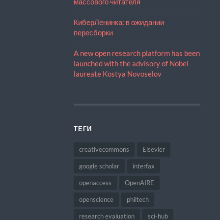
массового читателя
КиберЛенинка: в ожидании
пересборки
A new open research platform has been
launched with the advisory of Nobel
laureate Kostya Novoselov
ТЕГИ
creativecommons
Elsevier
google scholar
interfax
openaccess
OpenAIRE
openscience
philtech
research evaluation
sci-hub