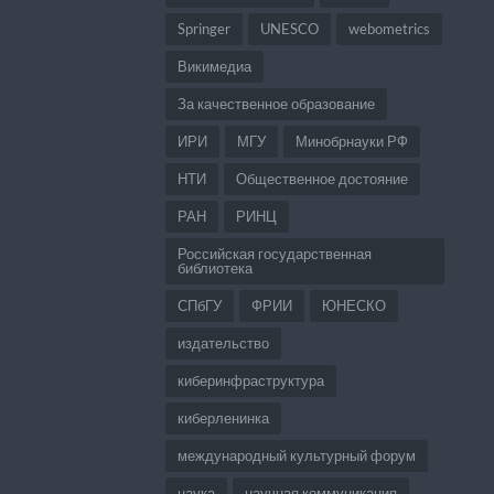
Springer
UNESCO
webometrics
Викимедиа
За качественное образование
ИРИ
МГУ
Минобрнауки РФ
НТИ
Общественное достояние
РАН
РИНЦ
Российская государственная
библиотека
СПбГУ
ФРИИ
ЮНЕСКО
издательство
киберинфраструктура
киберленинка
международный культурный форум
наука
научная коммуникация