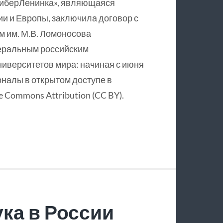
КиберЛенинка», являющаяся
и и Европы, заключила договор с
 им. М.В. Ломоносова
еральным российским
ниверситетов мира: начиная с июня
рналы в открытом доступе в
 Commons Attribution (CC BY).
ка в России