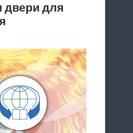
 двери для
я