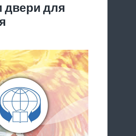
 двери для
я