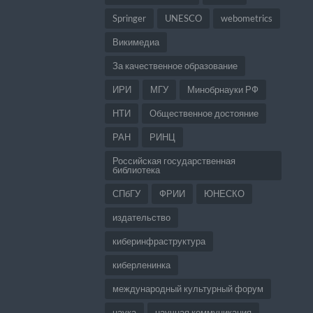
Springer
UNESCO
webometrics
Викимедиа
За качественное образование
ИРИ
МГУ
Минобрнауки РФ
НТИ
Общественное достояние
РАН
РИНЦ
Российская государственная
библиотека
СПбГУ
ФРИИ
ЮНЕСКО
издательство
киберинфраструктура
киберленинка
международный культурный форум
наука
научная коммуникация