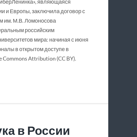
КиберЛенинка», являющаяся
и и Европы, заключила договор с
 им. М.В. Ломоносова
еральным российским
ниверситетов мира: начиная с июня
рналы в открытом доступе в
 Commons Attribution (CC BY).
ка в России