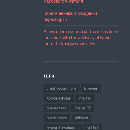
массового читателя
КиберЛенинка: в ожидании
пересборки
A new open research platform has been
launched with the advisory of Nobel
laureate Kostya Novoselov
ТЕГИ
creativecommons
Elsevier
google scholar
interfax
openaccess
OpenAIRE
openscience
philtech
research evaluation
sci-hub