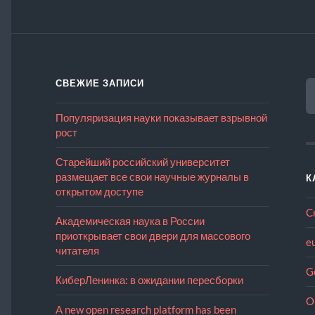
Н
СВЕЖИЕ ЗАПИСИ
Популяризация науки показывает взрывной
рост
Старейший российский университет
размещает все свои научные журналы в
К
открытом доступе
C
Академическая наука в России
приоткрывает свои двери для массового
e
читателя
G
КиберЛенинка: в ожидании пересборки
O
A new open research platform has been