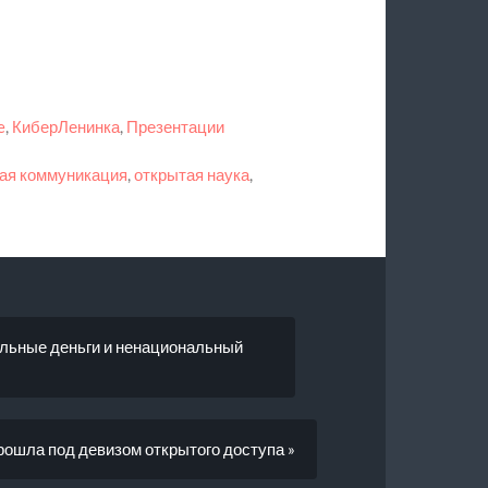
e
,
КиберЛенинка
,
Презентации
ая коммуникация
,
открытая наука
,
альные деньги и ненациональный
шла под девизом открытого доступа »