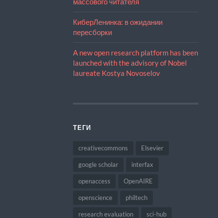
массового читателя
КиберЛенинка: в ожидании
пересборки
A new open research platform has been
launched with the advisory of Nobel
laureate Kostya Novoselov
ТЕГИ
creativecommons
Elsevier
google scholar
interfax
openaccess
OpenAIRE
openscience
philtech
research evaluation
sci-hub