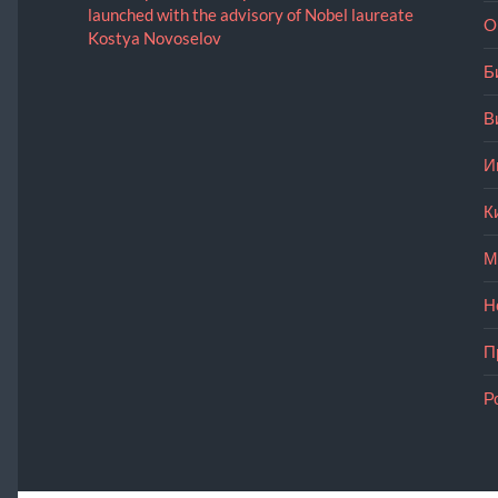
launched with the advisory of Nobel laureate
O
Kostya Novoselov
Б
В
И
К
М
Н
П
Р