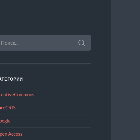
АЙТИ:
АТЕГОРИИ
reativeCommons
uroCRIS
oogle
pen Access