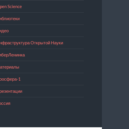
pen Science
иблиотеки
идео
нфраструктура Открытой Науки
иберЛенинка
атериалы
оосфера-1
резентации
оссия