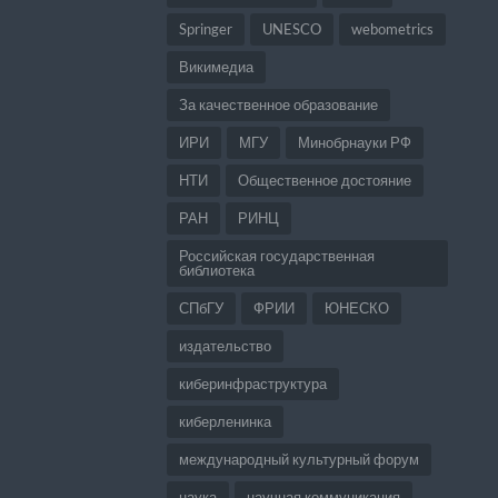
Springer
UNESCO
webometrics
Викимедиа
За качественное образование
ИРИ
МГУ
Минобрнауки РФ
НТИ
Общественное достояние
РАН
РИНЦ
Российская государственная
библиотека
СПбГУ
ФРИИ
ЮНЕСКО
издательство
киберинфраструктура
киберленинка
международный культурный форум
наука
научная коммуникация