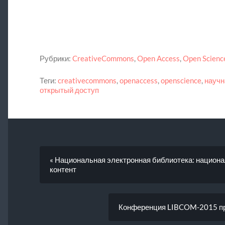
Рубрики:
CreativeCommons
,
Open Access
,
Open Scienc
Теги:
creativecommons
,
openaccess
,
openscience
,
научн
открытый доступ
« Национальная электронная библиотека: национ
контент
Конференция LIBCOM-2015 про